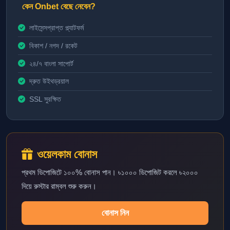
কেন Onbet বেছে নেবেন?
লাইসেন্সপ্রাপ্ত প্ল্যাটফর্ম
বিকাশ / নগদ / রকেট
২৪/৭ বাংলা সাপোর্ট
দ্রুত উইথড্রয়াল
SSL সুরক্ষিত
ওয়েলকাম বোনাস
প্রথম ডিপোজিটে ১০০% বোনাস পান। ৳১০০০ ডিপোজিট করলে ৳২০০০
দিয়ে রুস্টার রাম্বল শুরু করুন।
বোনাস নিন