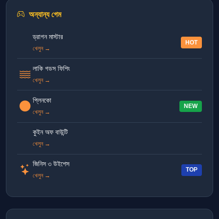
অন্যান্য গেম
ড্রাগন মাস্টার
HOT
খেলুন →
লাকি গডস ফিশিং
খেলুন →
প্লিনকো
NEW
খেলুন →
কুইন অফ বাউন্টি
খেলুন →
জিনিস ৩ উইশেস
TOP
খেলুন →