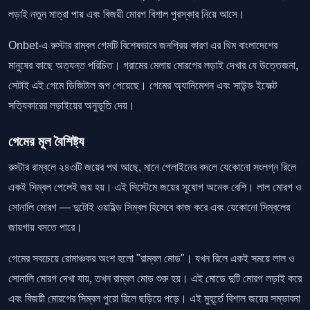
লড়াই নতুন মাত্রা পায় এবং বিজয়ী মোরগ বিশাল পুরস্কার নিয়ে আসে।
Onbet-এ রুস্টার রাম্বল গেমটি বিশেষভাবে জনপ্রিয় কারণ এর থিম বাংলাদেশের
মানুষের কাছে অত্যন্ত পরিচিত। গ্রামের মেলায় মোরগের লড়াই দেখার যে উত্তেজনা,
সেটাই এই গেমে ডিজিটাল রূপ পেয়েছে। গেমের অ্যানিমেশন এবং সাউন্ড ইফেক্ট
সত্যিকারের লড়াইয়ের অনুভূতি দেয়।
গেমের মূল বৈশিষ্ট্য
রুস্টার রাম্বলে ২৪৩টি জয়ের পথ আছে, মানে পেলাইনের বদলে যেকোনো সংলগ্ন রিলে
একই সিম্বল পেলেই জয় হয়। এই সিস্টেমে জয়ের সুযোগ অনেক বেশি। লাল মোরগ ও
সোনালি মোরগ — দুটোই ওয়াইল্ড সিম্বল হিসেবে কাজ করে এবং যেকোনো সিম্বলের
জায়গায় বসতে পারে।
গেমের সবচেয়ে রোমাঞ্চকর অংশ হলো "রাম্বল মোড"। যখন রিলে একই সময়ে লাল ও
সোনালি মোরগ দেখা যায়, তখন রাম্বল মোড শুরু হয়। এই মোডে দুটি মোরগ লড়াই করে
এবং বিজয়ী মোরগের সিম্বল পুরো রিলে ছড়িয়ে পড়ে। এই মুহূর্তে বিশাল জয়ের সম্ভাবনা