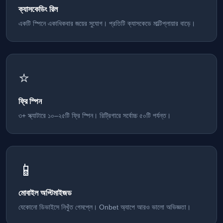
ক্যাসকেডিং রিল
একটি স্পিনে একাধিকবার জয়ের সুযোগ। প্রতিটি ক্যাসকেডে মাল্টিপ্লায়ার বাড়ে।
⭐
ফ্রি স্পিন
৩+ স্ক্যাটারে ১০–২৫টি ফ্রি স্পিন। রিট্রিগারে সর্বোচ্চ ৫০টি পর্যন্ত।
📱
মোবাইল অপ্টিমাইজড
যেকোনো ডিভাইসে নিখুঁত গেমপ্লে। Onbet অ্যাপে আরও ভালো অভিজ্ঞতা।