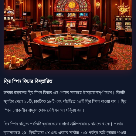
ফ্রি স্পিন ফিচার বিস্তারিত
রুস্টার রাম্বলের ফ্রি স্পিন ফিচার এই গেমের সবচেয়ে উত্তেজনাপূর্ণ অংশ। তিনটি
স্ক্যাটার পেলে ১০টি, চারটিতে ১৮টি এবং পাঁচটিতে ২৫টি ফ্রি স্পিন পাওয়া যায়। ফ্রি
স্পিন চলাকালীন রাম্বল মোড বেশি ঘন ঘন সক্রিয় হয়।
ফ্রি স্পিন রাউন্ডে প্রতিটি ক্যাসকেডের সাথে মাল্টিপ্লায়ার ১ বাড়তে থাকে। প্রথম
ক্যাসকেডে ২x, দ্বিতীয়তে ৩x এবং এভাবে সর্বোচ্চ ১০x পর্যন্ত মাল্টিপ্লায়ার পাওয়া