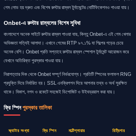
গেম লোড হয় দ্রুত এবং বিশেষ রুস্টার রাম্বল টুর্নামেন্টের নোটিফিকেশনও পাওয়া যায়।
Onbet-এ রুস্টার রাম্বলের বিশেষ সুবিধা
বাংলাদেশে অনেক সাইটে রুস্টার রাম্বল পাওয়া যায়, কিন্তু Onbet-এ এই গেম খেলার
অভিজ্ঞতা সত্যিই আলাদা। এখানে গেমের RTP ৯৭.১% যা শিল্পের গড়ের চেয়ে
অনেক বেশি। Onbet প্রতি সপ্তাহে রুস্টার রাম্বল স্পেশাল টুর্নামেন্ট আয়োজন করে
যেখানে অতিরিক্ত পুরস্কার পাওয়া যায়।
নিরাপত্তার দিক থেকে Onbet সম্পূর্ণ নির্ভরযোগ্য। প্রতিটি স্পিনের ফলাফল RNG
প্রযুক্তি দিয়ে নির্ধারিত হয়। SSL এনক্রিপশন দিয়ে আপনার তথ্য ও অর্থ সুরক্ষিত
থাকে। বিকাশ, নগদ ও রকেটে সহজেই ডিপোজিট ও উইথড্রয়াল করা যায়।
ফ্রি স্পিন
পুরস্কার তালিকা
স্ক্যাটার সংখ্যা
ফ্রি স্পিন
মাল্টিপ্লায়ার
রিট্রিগার