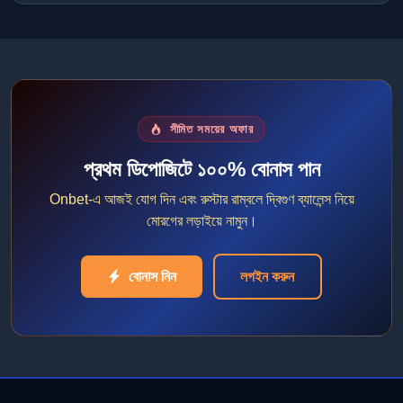
সীমিত সময়ের অফার
প্রথম ডিপোজিটে ১০০% বোনাস পান
Onbet-এ আজই যোগ দিন এবং রুস্টার রাম্বলে দ্বিগুণ ব্যালেন্স নিয়ে
মোরগের লড়াইয়ে নামুন।
বোনাস নিন
লগইন করুন