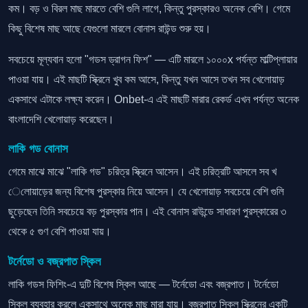
কম। বড় ও বিরল মাছ মারতে বেশি গুলি লাগে, কিন্তু পুরস্কারও অনেক বেশি। গেমে
কিছু বিশেষ মাছ আছে যেগুলো মারলে বোনাস রাউন্ড শুরু হয়।
সবচেয়ে মূল্যবান হলো "গডস ড্রাগন ফিশ" — এটি মারলে ১০০০x পর্যন্ত মাল্টিপ্লায়ার
পাওয়া যায়। এই মাছটি স্ক্রিনে খুব কম আসে, কিন্তু যখন আসে তখন সব খেলোয়াড়
একসাথে এটাকে লক্ষ্য করেন। Onbet-এ এই মাছটি মারার রেকর্ড এখন পর্যন্ত অনেক
বাংলাদেশি খেলোয়াড় করেছেন।
লাকি গড বোনাস
গেমে মাঝে মাঝে "লাকি গড" চরিত্র স্ক্রিনে আসেন। এই চরিত্রটি আসলে সব খ
েলোয়াড়ের জন্য বিশেষ পুরস্কার নিয়ে আসেন। যে খেলোয়াড় সবচেয়ে বেশি গুলি
ছুড়েছেন তিনি সবচেয়ে বড় পুরস্কার পান। এই বোনাস রাউন্ডে সাধারণ পুরস্কারের ৩
থেকে ৫ গুণ বেশি পাওয়া যায়।
টর্নেডো ও বজ্রপাত স্কিল
লাকি গডস ফিশিং-এ দুটি বিশেষ স্কিল আছে — টর্নেডো এবং বজ্রপাত। টর্নেডো
স্কিল ব্যবহার করলে একসাথে অনেক মাছ মারা যায়। বজ্রপাত স্কিল স্ক্রিনের একটি