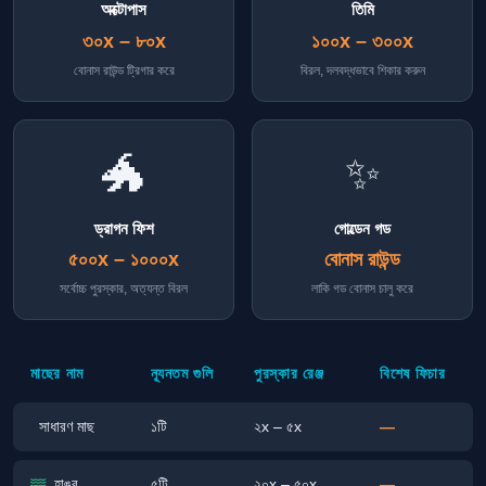
অক্টোপাস
তিমি
৩০x – ৮০x
১০০x – ৩০০x
বোনাস রাউন্ড ট্রিগার করে
বিরল, দলবদ্ধভাবে শিকার করুন
🐲
✨
ড্রাগন ফিশ
গোল্ডেন গড
৫০০x – ১০০০x
বোনাস রাউন্ড
সর্বোচ্চ পুরস্কার, অত্যন্ত বিরল
লাকি গড বোনাস চালু করে
মাছের নাম
ন্যূনতম গুলি
পুরস্কার রেঞ্জ
বিশেষ ফিচার
সাধারণ মাছ
১টি
২x – ৫x
—
হাঙর
৫টি
২০x – ৫০x
—