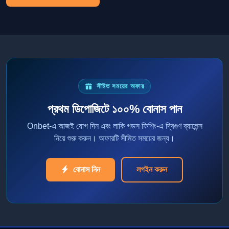
সীমিত সময়ের অফার
প্রথম ডিপোজিটে ১০০% বোনাস পান
Onbet-এ আজই যোগ দিন এবং লাকি গডস ফিশিং-এ দ্বিগুণ ব্যালেন্স
নিয়ে শুরু করুন। অফারটি সীমিত সময়ের জন্য।
বোনাস নিন
লগইন করুন