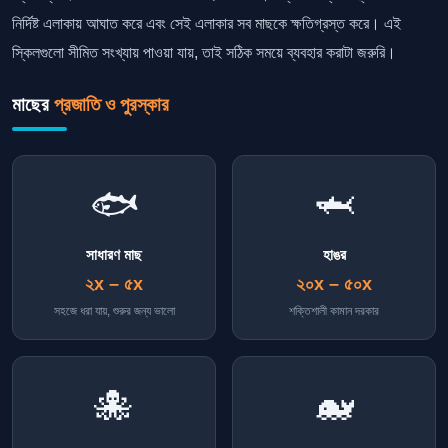
নির্দিষ্ট এলাকায় আঘাত করে এবং সেই এলাকার সব মাছকে ক্ষতিগ্রস্ত করে। এই
স্কিলগুলো সীমিত সংখ্যায় পাওয়া যায়, তাই সঠিক সময়ে ব্যবহার করাটা জরুরি।
মাছের
প্রজাতি ও পুরস্কার
🐟
🦈
সাধারণ মাছ
হাঙর
২x – ৫x
২০x – ৫০x
সহজে ধরা যায়, শুরুর জন্য ভালো
শক্তিশালী কামান দরকার
🐙
🐋