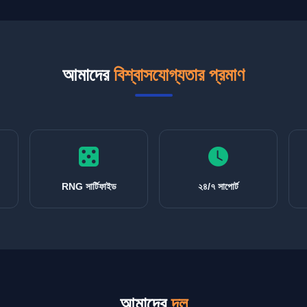
আমাদের
বিশ্বাসযোগ্যতার প্রমাণ
RNG সার্টিফাইড
২৪/৭ সাপোর্ট
আমাদের
দল