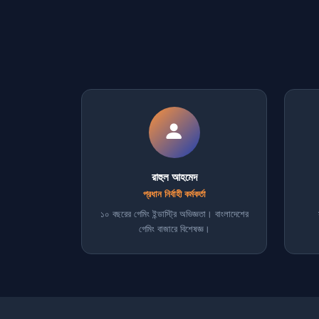
রাহুল আহমেদ
প্রধান নির্বাহী কর্মকর্তা
১০ বছরের গেমিং ইন্ডাস্ট্রি অভিজ্ঞতা। বাংলাদেশের
গেমিং বাজারে বিশেষজ্ঞ।