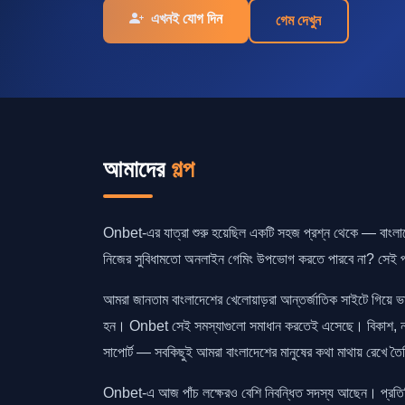
এখনই যোগ দিন
গেম দেখুন
আমাদের
গল্প
Onbet-এর যাত্রা শুরু হয়েছিল একটি সহজ প্রশ্ন থেকে — বাংলাদে
নিজের সুবিধামতো অনলাইন গেমিং উপভোগ করতে পারবে না? সেই প্
আমরা জানতাম বাংলাদেশের খেলোয়াড়রা আন্তর্জাতিক সাইটে গিয়ে ভা
হন। Onbet সেই সমস্যাগুলো সমাধান করতেই এসেছে। বিকাশ, নগদ
সাপোর্ট — সবকিছুই আমরা বাংলাদেশের মানুষের কথা মাথায় রেখে ত
Onbet-এ আজ পাঁচ লক্ষেরও বেশি নিবন্ধিত সদস্য আছেন। প্রতিদিন 