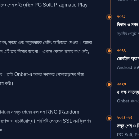
াদের গেম লাইব্রেরিতে PG Soft, Pragmatic Play
২০২১
বিকাশ ও নগদ প
স্থানীয় পেমেন্
াপদ, স্বচ্ছ এবং আনন্দদায়ক গেমিং অভিজ্ঞতা দেওয়া। আমরা
২০২২
 এটি তার নিজের জায়গা। এখানে কোনো ভাষার বাধা নেই,
মোবাইল অ্যাপ
Android ও iOS
পারে। তাই Onbet-এ আমরা সবসময় খেলোয়াড়দের সীমা
বরাহ করি।
২০২৩
৫ লক্ষ সদস্
Onbet বাংলাদেশ
দেয়। আমাদের সমস্ত গেমের ফলাফল RNG (Random
২০২৪–২৫
ণ নিরপেক্ষ ও যাচাইযোগ্য। প্রতিটি লেনদেন SSL এনক্রিপশন
নতুন গেম ও 
াকে।
PG Soft, Pra