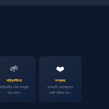
🌱
❤️
দায়িত্বশীলতা
সম্প্রদায়
দায়িত্বশীল গেমিং সংস্কৃতি
বাংলাদেশি খেলোয়াড়দের
গড়ে তোলা।
একটি পরিবার গড়া।