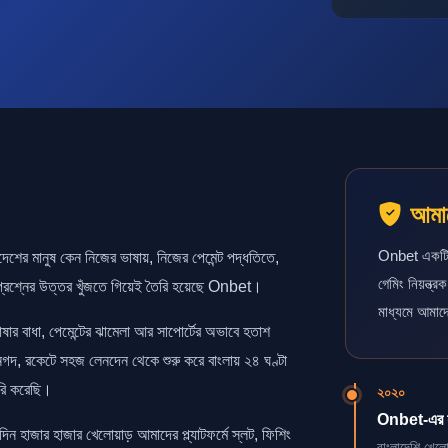
আমাদ
Onbet একটি লা
শের মানুষ কেন নিজের ভাষায়, নিজের পেমেন্ট পদ্ধতিতে,
গেমিং নিয়ন্ত্
রশ্নের উত্তর খুঁজতে গিয়েই তৈরি হয়েছে Onbet।
মাধ্যমে আমাদে
ষার বাধা, পেমেন্টের ঝামেলা আর সাপোর্টের অভাবে হতাশ
, রকেটে সহজ লেনদেন থেকে শুরু করে বাংলায় ২৪ ঘণ্টা
ৈরি করেছি।
২০২০
Onbet-এর যা
হাজার হাজার খেলোয়াড় আমাদের প্ল্যাটফর্মে স্লট, ফিশিং
বাংলাদেশি খেলোয