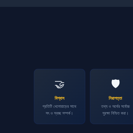
🤝
🛡️
বিশ্বাস
নিরাপত্তা
প্রতিটি খেলোয়াড়ের সাথে
তথ্য ও অর্থের সর্বোচ্চ
সৎ ও স্বচ্ছ সম্পর্ক।
সুরক্ষা নিশ্চিত করা।