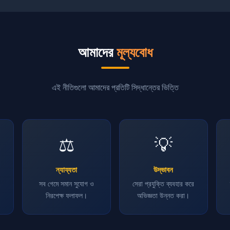
আমাদের
মূল্যবোধ
এই নীতিগুলো আমাদের প্রতিটি সিদ্ধান্তের ভিত্তি
⚖️
💡
ন্যায্যতা
উদ্ভাবন
সব গেমে সমান সুযোগ ও
সেরা প্রযুক্তি ব্যবহার করে
নিরপেক্ষ ফলাফল।
অভিজ্ঞতা উন্নত করা।