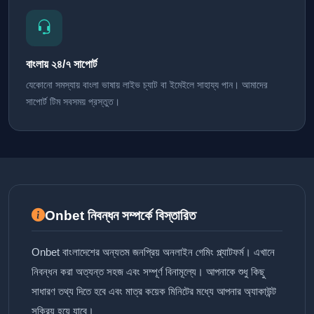
বাংলায় ২৪/৭ সাপোর্ট
যেকোনো সমস্যায় বাংলা ভাষায় লাইভ চ্যাট বা ইমেইলে সাহায্য পান। আমাদের
সাপোর্ট টিম সবসময় প্রস্তুত।
Onbet নিবন্ধন সম্পর্কে বিস্তারিত
Onbet বাংলাদেশের অন্যতম জনপ্রিয় অনলাইন গেমিং প্ল্যাটফর্ম। এখানে
নিবন্ধন করা অত্যন্ত সহজ এবং সম্পূর্ণ বিনামূল্যে। আপনাকে শুধু কিছু
সাধারণ তথ্য দিতে হবে এবং মাত্র কয়েক মিনিটের মধ্যে আপনার অ্যাকাউন্ট
সক্রিয় হয়ে যাবে।