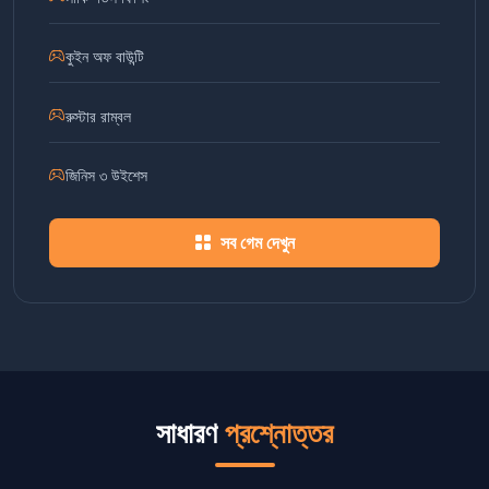
কুইন অফ বাউন্টি
রুস্টার রাম্বল
জিনিস ৩ উইশেস
সব গেম দেখুন
সাধারণ
প্রশ্নোত্তর