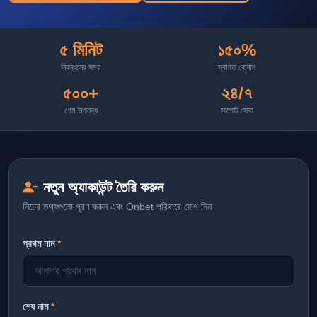
৫ মিনিট
১৫০%
নিবন্ধনের সময়
স্বাগত বোনাস
৫০০+
২৪/৭
গেম উপলব্ধ
সাপোর্ট সেবা
নতুন অ্যাকাউন্ট তৈরি করুন
নিচের তথ্যগুলো পূরণ করুন এবং Onbet পরিবারে যোগ দিন
প্রথম নাম
*
শেষ নাম
*