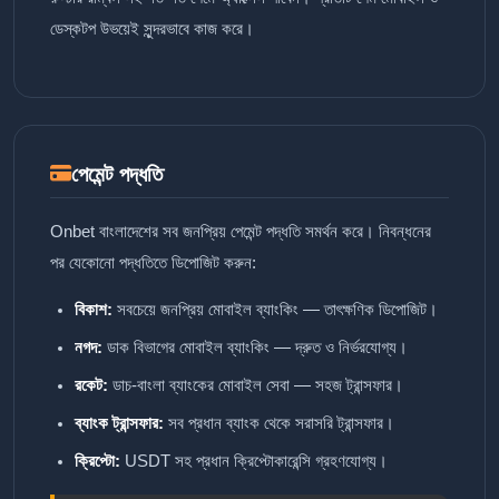
ডেস্কটপ উভয়েই সুন্দরভাবে কাজ করে।
পেমেন্ট পদ্ধতি
Onbet বাংলাদেশের সব জনপ্রিয় পেমেন্ট পদ্ধতি সমর্থন করে। নিবন্ধনের
পর যেকোনো পদ্ধতিতে ডিপোজিট করুন:
বিকাশ:
সবচেয়ে জনপ্রিয় মোবাইল ব্যাংকিং — তাৎক্ষণিক ডিপোজিট।
নগদ:
ডাক বিভাগের মোবাইল ব্যাংকিং — দ্রুত ও নির্ভরযোগ্য।
রকেট:
ডাচ-বাংলা ব্যাংকের মোবাইল সেবা — সহজ ট্রান্সফার।
ব্যাংক ট্রান্সফার:
সব প্রধান ব্যাংক থেকে সরাসরি ট্রান্সফার।
ক্রিপ্টো:
USDT সহ প্রধান ক্রিপ্টোকারেন্সি গ্রহণযোগ্য।