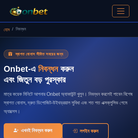
নিবন্ধন
হোম
স্বাগত বোনাস সীমিত সময়ের জন্য
Onbet-এ
নিবন্ধন
করুন
এবং জিতুন বড় পুরস্কার
মাত্র কয়েক মিনিটে আপনার Onbet অ্যাকাউন্ট খুলুন। নিবন্ধন করলেই পাবেন বিশেষ
স্বাগত বোনাস, দ্রুত ডিপোজিট-উইথড্রয়াল সুবিধা এবং শত শত এক্সক্লুসিভ গেমে
অ্যাক্সেস।
এখনই নিবন্ধন করুন
লগইন করুন