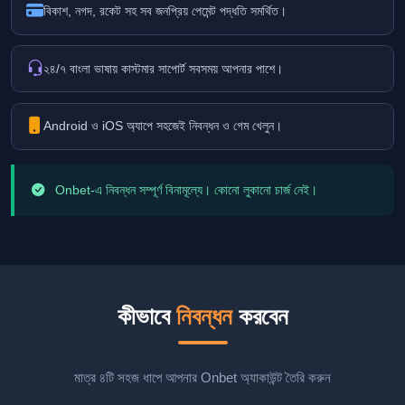
বিকাশ, নগদ, রকেট সহ সব জনপ্রিয় পেমেন্ট পদ্ধতি সমর্থিত।
২৪/৭ বাংলা ভাষায় কাস্টমার সাপোর্ট সবসময় আপনার পাশে।
Android ও iOS অ্যাপে সহজেই নিবন্ধন ও গেম খেলুন।
Onbet-এ নিবন্ধন সম্পূর্ণ বিনামূল্যে। কোনো লুকানো চার্জ নেই।
কীভাবে
নিবন্ধন
করবেন
মাত্র ৪টি সহজ ধাপে আপনার Onbet অ্যাকাউন্ট তৈরি করুন