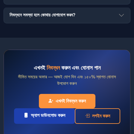
নিবন্ধনে সমস্যা হলে কোথায় যোগাযোগ করব?
এখনই
নিবন্ধন
করুন এবং বোনাস পান
সীমিত সময়ের অফার — আজই যোগ দিন এবং ১৫০% স্বাগত বোনাস
উপভোগ করুন
এখনই নিবন্ধন করুন
অ্যাপ ডাউনলোড করুন
লগইন করুন