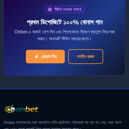
সীমিত সময়ের অফার
প্রথম ডিপোজিটে ১০০% বোনাস পান
Onbet-এ আজই যোগ দিন এবং প্লিনকোতে দ্বিগুণ ব্যালেন্স নিয়ে শুরু
করুন। অফারটি সীমিত সময়ের জন্য।
বোনাস নিন
লগইন করুন
Onbet বাংলাদেশের সেরা অনলাইন গেমিং প্ল্যাটফর্ম। প্লিনকো সহ শত শত গেম, সেরা অডস
এবং ২৪/৭ বাংলা সাপোর্ট নিয়ে আমরা সবসময় আপনার পাশে।