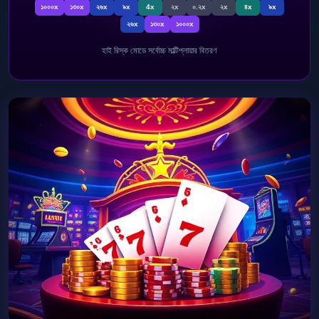
১০০০x
১৩০x
২৬x
৯x
4x
২x
০.২x
২x
৪x
৯x
২৬x
১৩০x
১০০০x
হাই রিস্ক মোডে সর্বোচ্চ মাল্টিপ্লায়ার বিতরণ