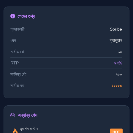
গেমের তথ্য
প্রদানকারী
Spribe
ধরন
ক্যাজুয়াল
সর্বোচ্চ রো
১৬
RTP
৯৭%
সর্বনিম্ন বেট
৳৫০
সর্বোচ্চ জয়
১০০০x
অন্যান্য গেম
ড্রাগন মাস্টার
HOT