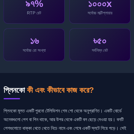
৯৭%
১০০০x
RTP রেট
সর্বোচ্চ মাল্টিপ্লায়ার
১৬
৳৫০
সর্বোচ্চ রো সংখ্যা
সর্বনিম্ন বেট
প্লিনকো
কী এবং কীভাবে কাজ করে?
প্লিনকো মূলত একটি পুরনো টেলিভিশন গেম শো থেকে অনুপ্রাণিত। একটি বোর্ডে
অনেকগুলো পেগ বা পিন থাকে, আর উপর থেকে একটি বল ছেড়ে দেওয়া হয়। বলটি
পেগগুলোতে ধাক্কা খেতে খেতে নিচে নামে এবং শেষে একটি স্লটে গিয়ে পড়ে। সেই