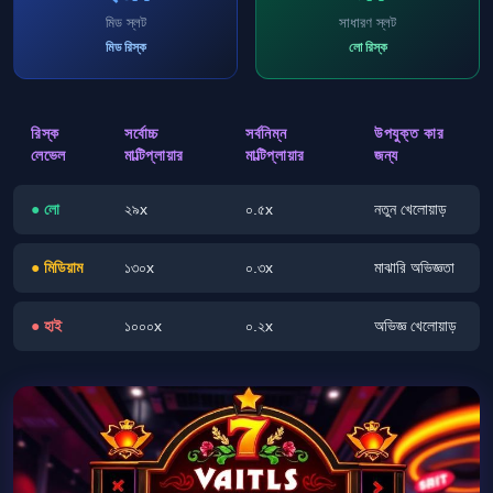
মিড স্লট
সাধারণ স্লট
মিড রিস্ক
লো রিস্ক
রিস্ক
সর্বোচ্চ
সর্বনিম্ন
উপযুক্ত কার
লেভেল
মাল্টিপ্লায়ার
মাল্টিপ্লায়ার
জন্য
● লো
২৯x
০.৫x
নতুন খেলোয়াড়
● মিডিয়াম
১৩০x
০.৩x
মাঝারি অভিজ্ঞতা
● হাই
১০০০x
০.২x
অভিজ্ঞ খেলোয়াড়