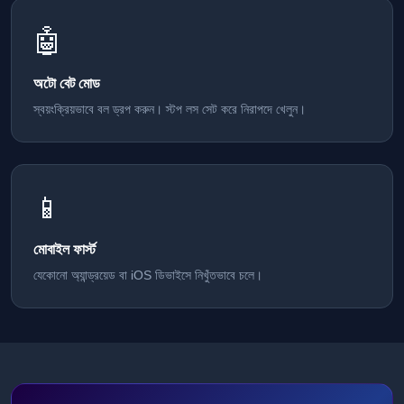
🤖
অটো বেট মোড
স্বয়ংক্রিয়ভাবে বল ড্রপ করুন। স্টপ লস সেট করে নিরাপদে খেলুন।
📱
মোবাইল ফার্স্ট
যেকোনো অ্যান্ড্রয়েড বা iOS ডিভাইসে নিখুঁতভাবে চলে।