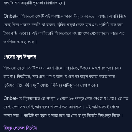
স্লটের মান অনুযায়ী পুরস্কার নির্ধারিত হয়।
Onbet-এ প্লিনকো গেমটি এই ধারণাকে আরও উন্নত করেছে। এখানে আপনি নিজে
বেছে নিতে পারবেন কতটি রো থাকবে, ঝুঁকির মাত্রা কেমন হবে এবং প্রতিটি বলে কত
টাকা বাজি ধরবেন। এই নমনীয়তাই প্লিনকোকে বাংলাদেশের খেলোয়াড়দের কাছে এত
জনপ্রিয় করে তুলেছে।
গেমের মূল উপাদান
প্লিনকো বোর্ডে তিনটি প্রধান অংশ থাকে। প্রথমত, উপরের অংশে বল ড্রপ করার
জায়গা। দ্বিতীয়ত, মাঝখানে পেগের জাল যেখানে বল বাউন্স করতে করতে নামে।
তৃতীয়ত, নিচে রঙিন স্লট যেখানে বিভিন্ন মাল্টিপ্লায়ার লেখা থাকে।
Onbet-এর প্লিনকোতে রো সংখ্যা ৮ থেকে ১৬ পর্যন্ত বেছে নেওয়া য ায়। রো যত
বেশি, পেগ তত বেশি, আর বলের গতিপথ তত অনিশ্চিত। এই অনিশ্চয়তাই গেমের
আসল মজা। প্রতিটি বল ড্রপের সময় মনে হয় যেন ভাগ্য নিজেই সিদ্ধান্ত নিচ্ছে।
রিস্ক লেভেল সিস্টেম