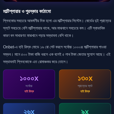
মাল্টিপ্লায়ার ও পুরস্কার কাঠামো
প্লিনকোর সবচেয়ে আকর্ষণীয় দিক হলো এর মাল্টিপ্লায়ার সিস্টেম। বোর্ডের দুই প্রান্তের
স্লটে সবচেয়ে বেশি মাল্টিপ্লায়ার থাকে, আর মাঝখানে সবচেয়ে কম। এটি স্বাভাবিক
কারণ বল সাধারণত মাঝখানে পড়ার সম্ভাবনা বেশি থাকে।
Onbet-এ হাই রিস্ক মোডে ১৬ রো সেট করলে সর্বোচ্চ ১০০০x মাল্টিপ্লায়ার পাওয়া
সম্ভব। মানে ৫০০ টাকা বাজি ধরলে এক বলেই ৫ লাখ টাকা জেতার সুযোগ আছে। এই
সম্ভাবনাই প্লিনকোকে এত রোমাঞ্চকর করে তোলে।
১০০০x
১৩০x
সর্বোচ্চ
প্রান্তের স্লট
হাই রিস্ক
হাই রিস্ক
২৬x
৯x