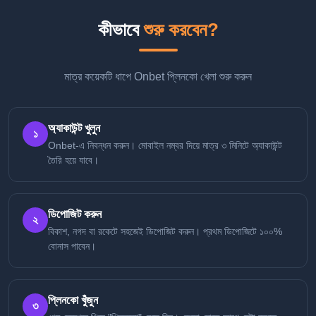
কীভাবে
শুরু করবেন?
মাত্র কয়েকটি ধাপে Onbet প্লিনকো খেলা শুরু করুন
অ্যাকাউন্ট খুলুন
১
Onbet-এ নিবন্ধন করুন। মোবাইল নম্বর দিয়ে মাত্র ৩ মিনিটে অ্যাকাউন্ট
তৈরি হয়ে যাবে।
ডিপোজিট করুন
২
বিকাশ, নগদ বা রকেটে সহজেই ডিপোজিট করুন। প্রথম ডিপোজিটে ১০০%
বোনাস পাবেন।
প্লিনকো খুঁজুন
৩