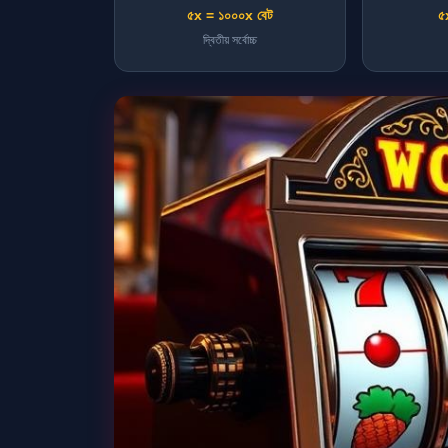
৫x = ১০০০x বেট
৫
দ্বিতীয় সর্বোচ্চ