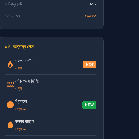
সর্বনিম্ন বেট
৳২০
সর্বোচ্চ জয়
৫০০০x
অন্যান্য গেম
ড্রাগন মাস্টার
HOT
খেলুন →
লাকি গডস ফিশিং
খেলুন →
প্লিনকো
NEW
খেলুন →
রুস্টার রাম্বল
খেলুন →