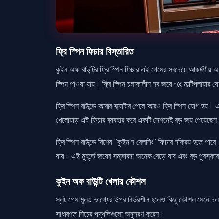
ফ্রি স্পিন ফিচার বিস্তারিত
কুইন অফ বাউন্টির ফ্রি স্পিন ফিচার এই গেমের সবচেয়ে আকর্ষণীয় অ
স্পিন পাওয়া যায়। ফ্রি স্পিন চলাকালীন সব জয়ে ৩x মাল্টিপ্লায়ার 
ফ্রি স্পিন রাউন্ডে আবার স্ক্যাটার পেলে আরও ফ্রি স্পিন যোগ হয়
খেলোয়াড় এই ফিচার ব্যবহার করে একটি সেশনেই বড় জয় পেয়েছে
ফ্রি স্পিন রাউন্ডে বিশেষ "কুইন'স ব্লেসিং" ফিচার সক্রিয় হতে পা
যায়। এই মুহূর্তে জয়ের সম্ভাবনা অনেক বেড়ে যায় এবং বড় পুরস্কা
কুইন অফ বাউন্টি খেলার কৌশল
স্লট গেম মূলত ভাগ্যের উপর নির্ভরশীল হলেও কিছু কৌশল মেনে চলল
সাধারণত নিচের পদ্ধতিগুলো অনুসরণ করেন।