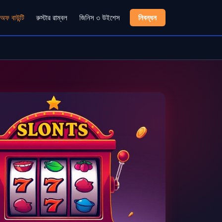
অফ বাউন্টি
রুস্টার রাম্বল
জিনিস ৩ উইশেস
নিবন্ধন