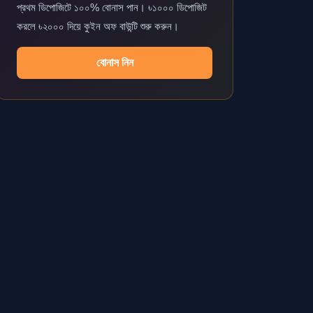
প্রথম ডিপোজিটে ১০০% বোনাস পান। ৳১০০০ ডিপোজিট
করলে ৳২০০০ দিয়ে কুইন অফ বাউন্টি শুরু করুন।
বোনাস নিন