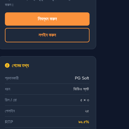
করুন।
নিবন্ধন করুন
লগইন করুন
গেমের তথ্য
প্রদানকারী
PG Soft
ধরন
ভিডিও স্লট
রিল / রো
৫ × ৩
পেলাইন
২৫
RTP
৯৬.৫%